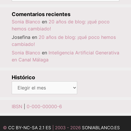
Comentarios recientes
Sonia Blanco
en
20 años de blog: ¡qué poco
hemos cambiado!
Josefina
en
20 años de blog: ¡qué poco hemos
cambiado!
Sonia Blanco
en
Inteligencia Artificial Generativa
en Canal Málaga
Histórico
Histórico
IBSN
|
0-000-00000-6
©
CC BY-NC-SA 2.1 ES
| 2003 - 2026
SONIABLANCO.ES