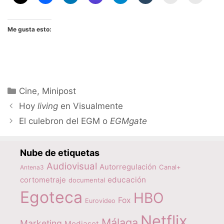
Me gusta esto:
Categorías
Cine
,
Minipost
Hoy
living
en Visualmente
El culebron del EGM o
EGMgate
Nube de etiquetas
Audiovisual
Autorregulación
Canal+
Antena3
educación
cortometraje
documental
Egoteca
HBO
Fox
Eurovideo
Netflix
Málaga
Marketing
Mediaset