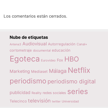
Los comentarios están cerrados.
Nube de etiquetas
Audiovisual
Autorregulación
Canal+
Antena3
educación
cortometraje
documental
Egoteca
HBO
Fox
Eurovideo
Netflix
Málaga
Marketing
Mediaset
periodismo
periodismo digital
series
publicidad
redes sociales
Reality
televisión
Telecinco
twitter
Universidad