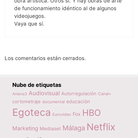
obra artística. Otros sí. Y hay obras de arte
de funcionamiento idéntico al de algunos
videojuegos.
Vaya que sí.
Los comentarios están cerrados.
Nube de etiquetas
Audiovisual
Autorregulación
Canal+
Antena3
educación
cortometraje
documental
Egoteca
HBO
Fox
Eurovideo
Netflix
Málaga
Marketing
Mediaset