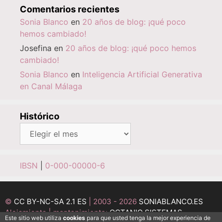
Comentarios recientes
Sonia Blanco
en
20 años de blog: ¡qué poco
hemos cambiado!
Josefina
en
20 años de blog: ¡qué poco hemos
cambiado!
Sonia Blanco
en
Inteligencia Artificial Generativa
en Canal Málaga
Histórico
Histórico
IBSN
|
0-000-00000-6
©
CC BY-NC-SA 2.1 ES
| 2003 - 2026
SONIABLANCO.ES
Alojamiento | mantenimiento:
OCTANIO SISTEMAS
Este sitio web utiliza
cookies
para que usted tenga la mejor experiencia de