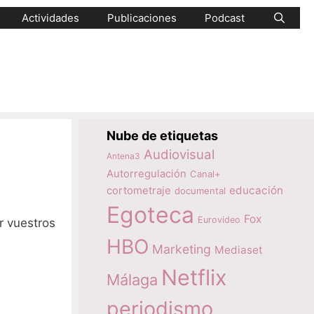
Actividades
Publicaciones
Podcast
Nube de etiquetas
Audiovisual
Antena3
Autorregulación
Canal+
educación
cortometraje
documental
Egoteca
Fox
Eurovideo
r vuestros
HBO
Marketing
Mediaset
Netflix
Málaga
periodismo