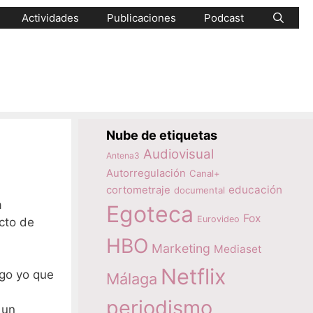
Actividades
Publicaciones
Podcast
Nube de etiquetas
Audiovisual
Antena3
Autorregulación
Canal+
educación
cortometraje
documental
a
Egoteca
Fox
Eurovideo
cto de
HBO
Marketing
Mediaset
Netflix
igo yo que
Málaga
periodismo
 un