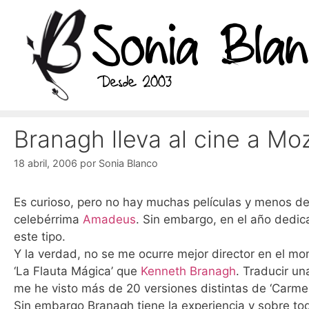
Saltar
al
contenido
Branagh lleva al cine a Mo
18 abril, 2006
por
Sonia Blanco
Es curioso, pero no hay muchas películas y menos de
celebérrima
Amadeus
. Sin embargo, en el año dedic
este tipo.
Y la verdad, no se me ocurre mejor director en el m
‘La Flauta Mágica’ que
Kenneth Branagh
. Traducir un
me he visto más de 20 versiones distintas de ‘Carmen’
Sin embargo Branagh tiene la experiencia y sobre to