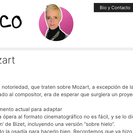
Bio y Contacto
zart
 notoriedad, que traten sobre Mozart, a excepción de l
ado al compositor, era de esperar que surgiera un proye
omento actual para adaptar
a ópera al formato cinematográfico no es fácil, y se lo d
 de Bizet, incluyendo una versión “sobre hielo”.
do la osadía para hacerlo bien. Recordemos que ya hizo