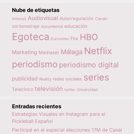
Nube de etiquetas
Audiovisual
Autorregulación
Canal+
Antena3
educación
cortometraje
documental
Egoteca
HBO
Fox
Eurovideo
Netflix
Málaga
Marketing
Mediaset
periodismo
periodismo digital
series
publicidad
redes sociales
Reality
televisión
Telecinco
twitter
Universidad
Entradas recientes
Estrategias Visuales en Instagram para el
Pickleball Español
Participé en el especial elecciones 17M de Canal