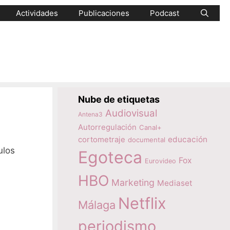
Actividades
Publicaciones
Podcast
Nube de etiquetas
Audiovisual
Antena3
Autorregulación
Canal+
educación
cortometraje
documental
ulos
Egoteca
Fox
Eurovideo
HBO
Marketing
Mediaset
Netflix
Málaga
periodismo