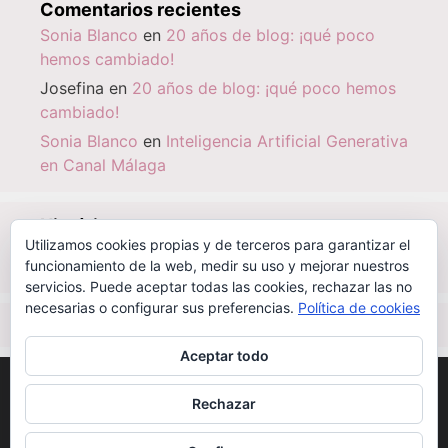
Comentarios recientes
Sonia Blanco
en
20 años de blog: ¡qué poco
hemos cambiado!
Josefina
en
20 años de blog: ¡qué poco hemos
cambiado!
Sonia Blanco
en
Inteligencia Artificial Generativa
en Canal Málaga
Histórico
Utilizamos cookies propias y de terceros para garantizar el
Histórico
funcionamiento de la web, medir su uso y mejorar nuestros
servicios. Puede aceptar todas las cookies, rechazar las no
necesarias o configurar sus preferencias.
Política de cookies
IBSN
|
0-000-00000-6
Aceptar todo
©
CC BY-NC-SA 2.1 ES
| 2003 - 2026
SONIABLANCO.ES
Rechazar
Alojamiento | mantenimiento:
OCTANIO SISTEMAS
INFORMÁTICOS