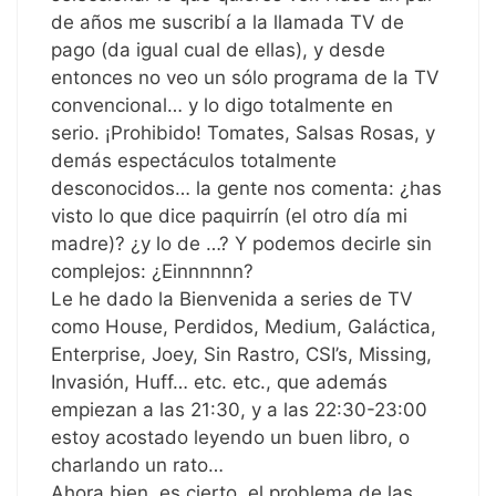
de años me suscribí a la llamada TV de
pago (da igual cual de ellas), y desde
entonces no veo un sólo programa de la TV
convencional… y lo digo totalmente en
serio. ¡Prohibido! Tomates, Salsas Rosas, y
demás espectáculos totalmente
desconocidos… la gente nos comenta: ¿has
visto lo que dice paquirrín (el otro día mi
madre)? ¿y lo de …? Y podemos decirle sin
complejos: ¿Einnnnnn?
Le he dado la Bienvenida a series de TV
como House, Perdidos, Medium, Galáctica,
Enterprise, Joey, Sin Rastro, CSI’s, Missing,
Invasión, Huff… etc. etc., que además
empiezan a las 21:30, y a las 22:30-23:00
estoy acostado leyendo un buen libro, o
charlando un rato…
Ahora bien, es cierto, el problema de las