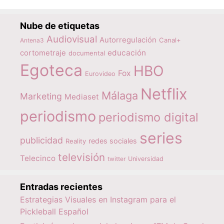
Nube de etiquetas
Audiovisual
Autorregulación
Canal+
Antena3
educación
cortometraje
documental
Egoteca
HBO
Fox
Eurovideo
Netflix
Málaga
Marketing
Mediaset
periodismo
periodismo digital
series
publicidad
redes sociales
Reality
televisión
Telecinco
twitter
Universidad
Entradas recientes
Estrategias Visuales en Instagram para el
Pickleball Español