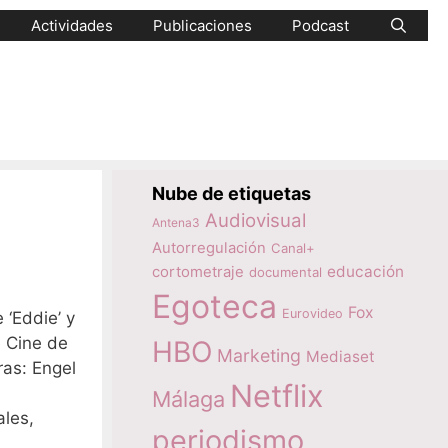
Actividades
Publicaciones
Podcast
Nube de etiquetas
Audiovisual
Antena3
Autorregulación
Canal+
educación
cortometraje
documental
Egoteca
Fox
Eurovideo
 ‘Eddie’ y
e Cine de
HBO
Marketing
Mediaset
as: Engel
Netflix
Málaga
ales,
periodismo