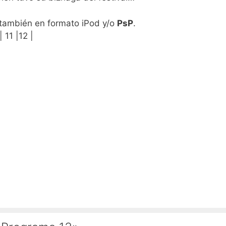
 también en formato iPod y/o
PsP
.
| 11 |12 |