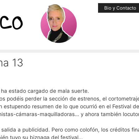
Bio y Contacto
ma 13
 ha estado cargado de mala suerte.
s podéis perder la sección de estrenos, el cortometraje
un estupendo resumen de lo que ocurrió en el Festival d
nistas-cámaras-maquilladoras… y ahora también locutor
salida a publicidad. Pero como colofón, los créditos fin
én tuvo su biznaga del festival…