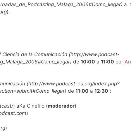
=Jornadas_de_Podcasting_Malaga_2006#Como_llegar
)
a l
org
)
.
d Ciencia de la Comunicación
(
http://www.podcast-
ing_Malaga_2006#Como_llegar
)
de
10:00
a
11:00
por
An
omunicación
(
http://www.podcast-es.org/index.php?
action=submit#Como_llegar
)
de
11:00
a
12:30
:
dcast/
)
aKa Cinefilo (
moderador
)
odcast.com
)
rg
)