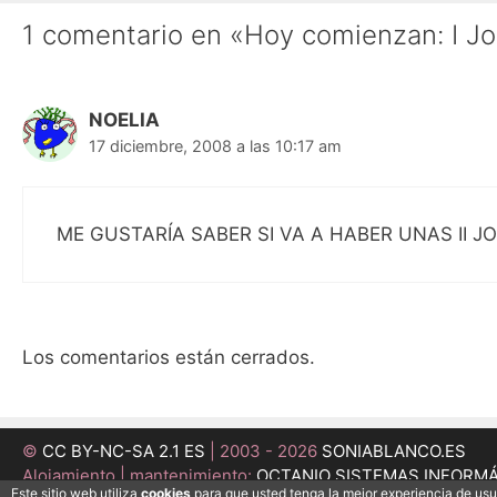
1 comentario en «Hoy comienzan: I J
NOELIA
17 diciembre, 2008 a las 10:17 am
ME GUSTARÍA SABER SI VA A HABER UNAS II
Los comentarios están cerrados.
©
CC BY-NC-SA 2.1 ES
| 2003 - 2026
SONIABLANCO.ES
Alojamiento | mantenimiento:
OCTANIO SISTEMAS INFORM
Este sitio web utiliza
cookies
para que usted tenga la mejor experiencia de us