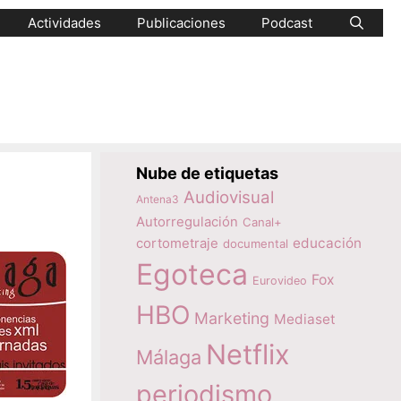
Actividades
Publicaciones
Podcast
Nube de etiquetas
Audiovisual
Antena3
Autorregulación
Canal+
educación
cortometraje
documental
Egoteca
Fox
Eurovideo
HBO
Marketing
Mediaset
Netflix
Málaga
periodismo