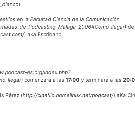
a_blanco
)
estilos
en la
Facultad Ciencia de la Comunicación
=Jornadas_de_Podcasting_Malaga_2006#Como_llegar
)
d
cast.com/
)
aka Escribano
w.podcast-es.org/index.php?
o_llegar
)
comenzará a las
17:00
y terminará a las
20:
is Pérez
(
http://cinefilo.homelinux.net/podcast/
)
aKa Cin