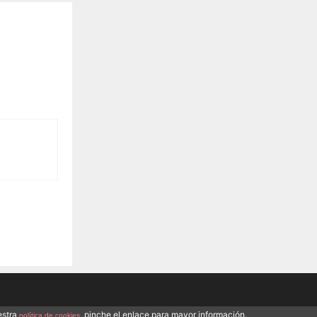
estra
, pinche el enlace para mayor información.
política de cookies