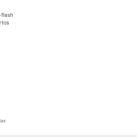
-flash
rtos
tas