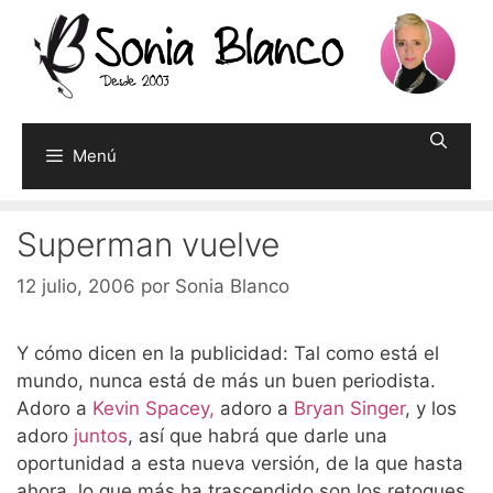
Saltar
al
contenido
Menú
Superman vuelve
12 julio, 2006
por
Sonia Blanco
Y cómo dicen en la publicidad: Tal como está el
mundo, nunca está de más un buen periodista.
Adoro a
Kevin Spacey,
adoro a
Bryan Singer
, y los
adoro
juntos
, así que habrá que darle una
oportunidad a esta nueva versión, de la que hasta
ahora, lo que más ha trascendido son los retoques