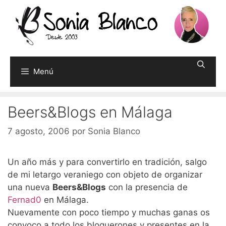
Saltar
al
contenido
Menú
Beers&Blogs en Málaga
7 agosto, 2006
por
Sonia Blanco
Un año más y para convertirlo en tradición, salgo
de mi letargo veraniego con objeto de organizar
una nueva
Beers&Blogs
con la presencia de
Fernad0
en Málaga.
Nuevamente con poco tiempo y muchas ganas os
convoco a todo los bloguerones y presentes en la