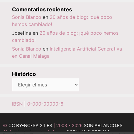
Comentarios recientes
Sonia Blanco
en
20 años de blog: ¡qué poco
hemos cambiado!
Josefina
en
20 años de blog: ¡qué poco hemos
cambiado!
Sonia Blanco
en
Inteligencia Artificial Generativa
en Canal Málaga
Histórico
Histórico
IBSN
|
0-000-00000-6
©
CC BY-NC-SA 2.1 ES
| 2003 - 2026
SONIABLANCO.ES
Alojamiento | mantenimiento:
OCTANIO SISTEMAS