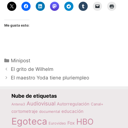
Me gusta esto:
Categorías
Minipost
El grito de Wilhelm
El maestro Yoda tiene pluriempleo
Nube de etiquetas
Audiovisual
Autorregulación
Canal+
Antena3
educación
cortometraje
documental
Egoteca
HBO
Fox
Eurovideo