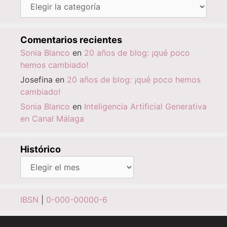
Categorías
Comentarios recientes
Sonia Blanco
en
20 años de blog: ¡qué poco
hemos cambiado!
Josefina
en
20 años de blog: ¡qué poco hemos
cambiado!
Sonia Blanco
en
Inteligencia Artificial Generativa
en Canal Málaga
Histórico
Histórico
IBSN
|
0-000-00000-6