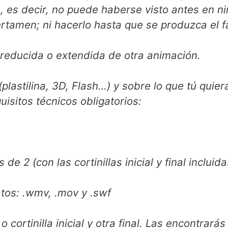
 decir, no puede haberse visto antes en ningún
– Tu animación no puede ser una versión reducida o extendida de otra animación.
a, 3D, Flash…) y sobre lo que tú quieras
(temática libre), pero no olvides estos requisitos técnicos obligatorios:
No puede durar menos de 1 minuto ni más de 2 (con las cortinillas inicial y fina
tos: .wmv, .mov y .swf
 cortinilla inicial y otra final. Las encontrarás