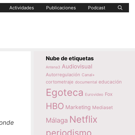
Actividades
Publicaciones
Podcast
Nube de etiquetas
Audiovisual
Antena3
Autorregulación
Canal+
educación
cortometraje
documental
Egoteca
Fox
Eurovideo
HBO
Marketing
Mediaset
Netflix
Málaga
periodismo