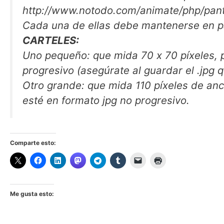
http://www.notodo.com/animate/php/pant
Cada una de ellas debe mantenerse en pa
CARTELES:
Uno pequeño: que mida 70 x 70 píxeles, pese 12 k
Otro grande: que mida 110 píxeles de ancho x 160 píxeles de alto, pese 30 kb como máximo y
esté en formato jpg no progresivo.
Comparte esto:
Me gusta esto: