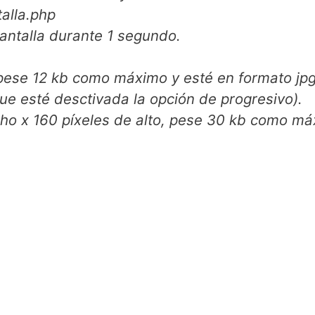
alla.php
ntalla durante 1 segundo.
b como máximo y esté en formato jpg no
progresivo (asegúrate al guardar el .jpg que esté desctivada la opción de progresivo).