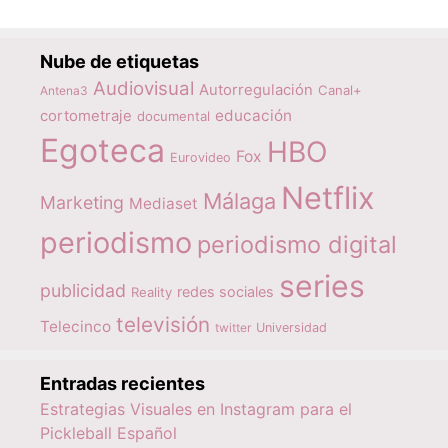
Nube de etiquetas
Audiovisual
Autorregulación
Canal+
Antena3
educación
cortometraje
documental
Egoteca
HBO
Fox
Eurovideo
Netflix
Málaga
Marketing
Mediaset
periodismo
periodismo digital
series
publicidad
redes sociales
Reality
televisión
Telecinco
twitter
Universidad
Entradas recientes
Estrategias Visuales en Instagram para el
Pickleball Español