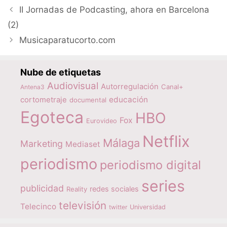
II Jornadas de Podcasting, ahora en Barcelona
(2)
Musicaparatucorto.com
Nube de etiquetas
Audiovisual
Autorregulación
Canal+
Antena3
educación
cortometraje
documental
Egoteca
HBO
Fox
Eurovideo
Netflix
Málaga
Marketing
Mediaset
periodismo
periodismo digital
series
publicidad
redes sociales
Reality
televisión
Telecinco
twitter
Universidad