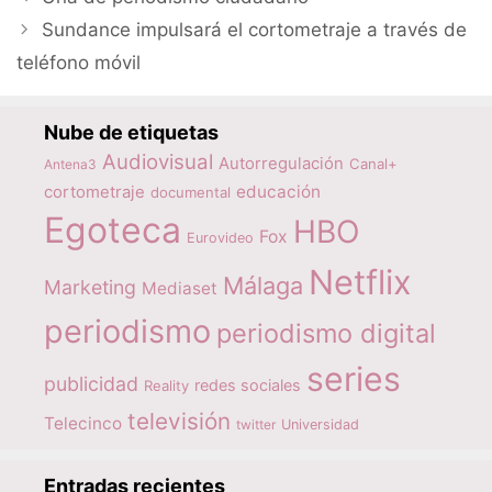
Sundance impulsará el cortometraje a través de
teléfono móvil
Nube de etiquetas
Audiovisual
Autorregulación
Canal+
Antena3
educación
cortometraje
documental
Egoteca
HBO
Fox
Eurovideo
Netflix
Málaga
Marketing
Mediaset
periodismo
periodismo digital
series
publicidad
redes sociales
Reality
televisión
Telecinco
twitter
Universidad
Entradas recientes