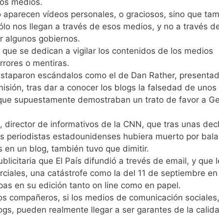
los medios.
 aparecen vídeos personales, o graciosos, sino que ta
lo nos llegan a través de esos medios, y no a través de
r algunos gobiernos.
que se dedican a vigilar los contenidos de los medios
errores o mentiras.
taparon escándalos como el de Dan Rather, presentado
sión, tras dar a conocer los blogs la falsedad de unos
que supuestamente demostraban un trato de favor a G
director de informativos de la CNN, que tras unas dec
nos periodistas estadounidenses hubiera muerto por bala
 en un blog, también tuvo que dimitir.
icitaria que El País difundió a trevés de email, y que l
merciales, una catástrofe como la del 11 de septiembre e
lpas en su edición tanto on line como en papel.
os compañeros, si los medios de comunicación sociales,
gs, pueden realmente llegar a ser garantes de la calid