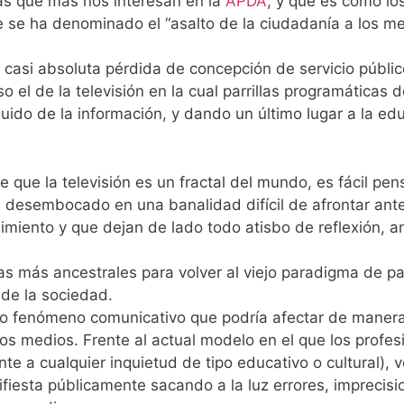
as que más nos interesan en la
APDA
, y que es cómo lo
 se ha denominado el “asalto de la ciudadanía a los m
a casi absoluta pérdida de concepción de servicio públic
 el de la televisión en la cual parrillas programáticas d
uido de la información, y dando un último lugar a la ed
 que la televisión es un fractal del mundo, es fácil pen
n desembocado en una banalidad difícil de afrontar ante
miento y que dejan de lado todo atisbo de reflexión, an
s más ancestrales para volver al viejo paradigma de pa
 de la sociedad.
o fenómeno comunicativo que podría afectar de maner
los medios. Frente al actual modelo en el que los profes
nte a cualquier inquietud de tipo educativo o cultural),
fiesta públicamente sacando a la luz errores, imprecisi