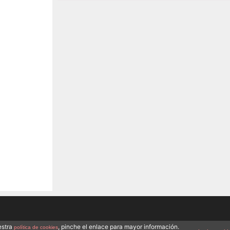
estra
, pinche el enlace para mayor información.
política de cookies