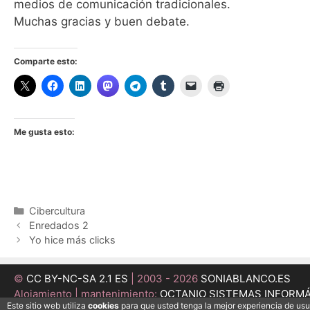
medios de comunicación tradicionales.
Muchas gracias y buen debate.
Comparte esto:
Me gusta esto:
Categorías
Cibercultura
Enredados 2
Yo hice más clicks
©
CC BY-NC-SA 2.1 ES
| 2003 - 2026
SONIABLANCO.ES
Alojamiento | mantenimiento:
OCTANIO SISTEMAS INFORM
Este sitio web utiliza
cookies
para que usted tenga la mejor experiencia de us
Desarrollo:
MEDI@ESFERA