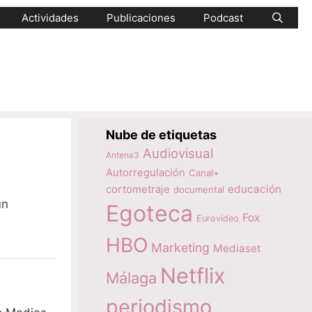
Actividades
Publicaciones
Podcast
Nube de etiquetas
Audiovisual
Antena3
Autorregulación
Canal+
educación
cortometraje
documental
ún
Egoteca
Fox
Eurovideo
HBO
Marketing
Mediaset
Netflix
Málaga
periodismo