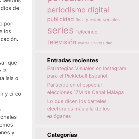
s Medios
edios de
periodismo digital
publicidad
redes sociales
Reality
o por
series
e los
Telecinco
ucación.
televisión
twitter
Universidad
Entradas recientes
sar que
Estrategias Visuales en Instagram
 la
para el Pickleball Español
álisis o
Participé en el especial
elecciones 17M de Canal Málaga
n y circo
Lo que dicen los carteles
electorales más allá de los
a
eslóganes
ionales
 vemos
ones y
Categorías