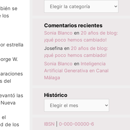
Categorías
mbién se
 los
Comentarios recientes
Sonia Blanco
en
20 años de blog:
¡qué poco hemos cambiado!
r estrella
Josefina
en
20 años de blog:
¡qué poco hemos cambiado!
eorge W.
Sonia Blanco
en
Inteligencia
Artificial Generativa en Canal
laraciones
Málaga
s del
Histórico
evantó las
Histórico
n Nueva
 el
IBSN
|
0-000-00000-6
ad de los