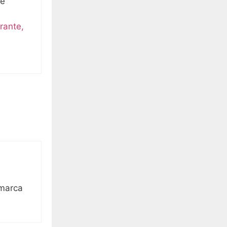
te
rante,
 marca