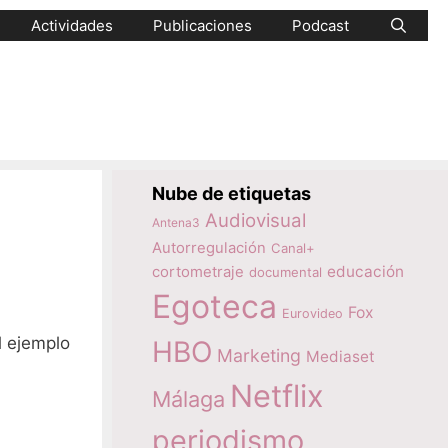
Actividades
Publicaciones
Podcast
Nube de etiquetas
Audiovisual
Antena3
Autorregulación
Canal+
educación
cortometraje
documental
Egoteca
Fox
Eurovideo
l ejemplo
HBO
Marketing
Mediaset
Netflix
Málaga
periodismo