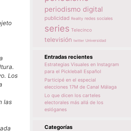
periodismo digital
publicidad
redes sociales
Reality
jeto
series
Telecinco
televisión
twitter
Universidad
Entradas recientes
ta
Estrategias Visuales en Instagram
tura.
para el Pickleball Español
yo. Los
Participé en el especial
a
elecciones 17M de Canal Málaga
Lo que dicen los carteles
n las
electorales más allá de los
eslóganes
Categorías
nada