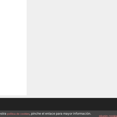
estra
, pinche el enlace para mayor información.
política de cookies
plugin cooki