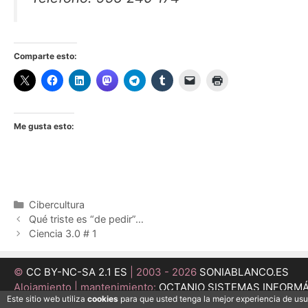
Comparte esto:
Me gusta esto:
Categorías
Cibercultura
Qué triste es “de pedir”…
Ciencia 3.0 # 1
©
CC BY-NC-SA 2.1 ES
| 2003 - 2026
SONIABLANCO.ES
Alojamiento | mantenimiento:
OCTANIO SISTEMAS INFORM
Este sitio web utiliza
cookies
para que usted tenga la mejor experiencia de us
Desarrollo:
MEDI@ESFERA