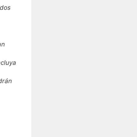
odos
an
ncluya
drán