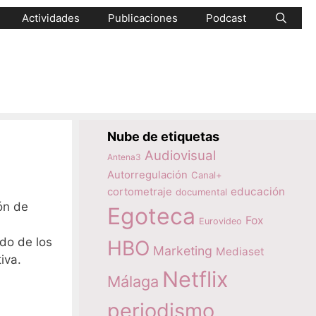
Actividades
Publicaciones
Podcast
Nube de etiquetas
Audiovisual
Antena3
Autorregulación
Canal+
educación
cortometraje
documental
ón de
Egoteca
Fox
Eurovideo
do de los
HBO
Marketing
Mediaset
iva.
Netflix
Málaga
periodismo