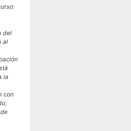
curso:
o del
 al
ipación
stá
 la
n con
do;
 de