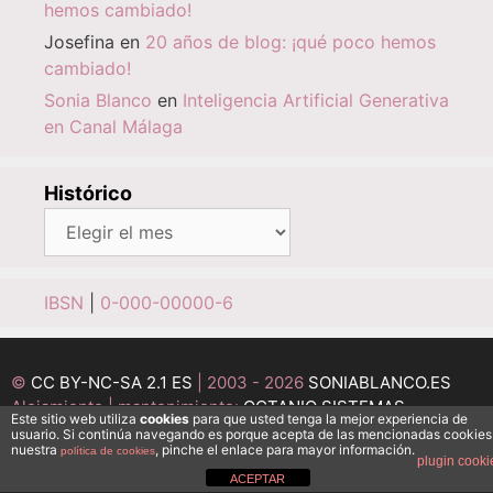
hemos cambiado!
Josefina
en
20 años de blog: ¡qué poco hemos
cambiado!
Sonia Blanco
en
Inteligencia Artificial Generativa
en Canal Málaga
Histórico
Histórico
IBSN
|
0-000-00000-6
©
CC BY-NC-SA 2.1 ES
| 2003 - 2026
SONIABLANCO.ES
Alojamiento | mantenimiento:
OCTANIO SISTEMAS
Este sitio web utiliza
cookies
para que usted tenga la mejor experiencia de
INFORMÁTICOS
usuario. Si continúa navegando es porque acepta de las mencionadas cookies
nuestra
, pinche el enlace para mayor información.
política de cookies
Desarrollo:
MEDI@ESFERA
plugin cooki
ACEPTAR