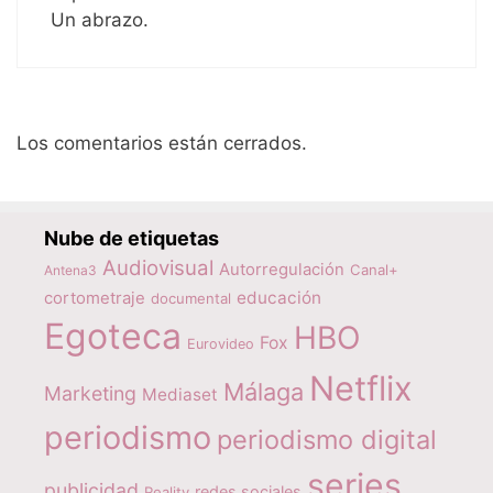
Un abrazo.
Los comentarios están cerrados.
Nube de etiquetas
Audiovisual
Autorregulación
Canal+
Antena3
educación
cortometraje
documental
Egoteca
HBO
Fox
Eurovideo
Netflix
Málaga
Marketing
Mediaset
periodismo
periodismo digital
series
publicidad
redes sociales
Reality