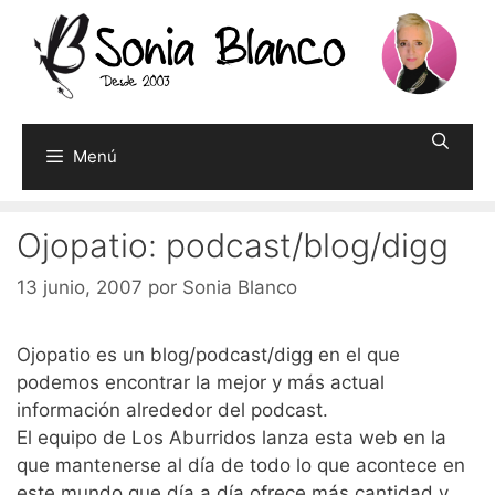
Saltar
al
contenido
Menú
Ojopatio: podcast/blog/digg
13 junio, 2007
por
Sonia Blanco
Ojopatio es un blog/podcast/digg en el que
podemos encontrar la mejor y más actual
información alrededor del podcast.
El equipo de Los Aburridos lanza esta web en la
que mantenerse al día de todo lo que acontece en
este mundo que día a día ofrece más cantidad y