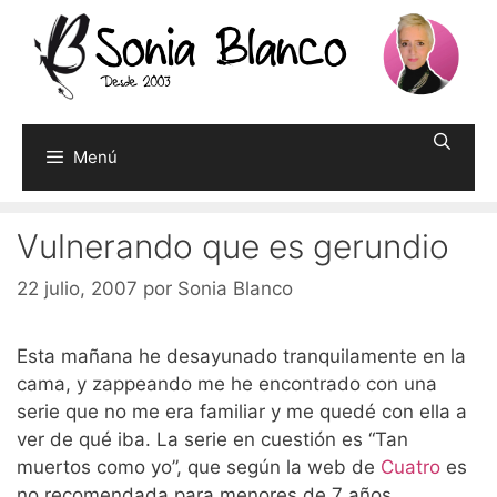
Saltar
al
contenido
Menú
Vulnerando que es gerundio
22 julio, 2007
por
Sonia Blanco
Esta mañana he desayunado tranquilamente en la
cama, y zappeando me he encontrado con una
serie que no me era familiar y me quedé con ella a
ver de qué iba. La serie en cuestión es “Tan
muertos como yo”, que según la web de
Cuatro
es
no recomendada para menores de 7 años.