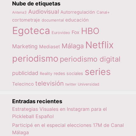
Nube de etiquetas
Audiovisual
Autorregulación
Canal+
Antena3
educación
cortometraje
documental
Egoteca
HBO
Fox
Eurovideo
Netflix
Málaga
Marketing
Mediaset
periodismo
periodismo digital
series
publicidad
redes sociales
Reality
televisión
Telecinco
twitter
Universidad
Entradas recientes
Estrategias Visuales en Instagram para el
Pickleball Español
Participé en el especial elecciones 17M de Canal
Málaga