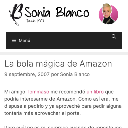
Saltar
al
contenido
Menú
La bola mágica de Amazon
9 septiembre, 2007
por
Sonia Blanco
Mi amigo
Tommaso
me recomendó
un libro
que
podría interesarme de Amazon. Como así era, me
dispuse a pedirlo y ya aproveché para pedir alguna
tontería más aprovechar el porte.
Pero cuál no es mi sorpresa cuando de repente me