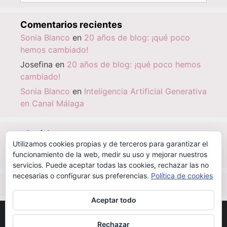
Comentarios recientes
Sonia Blanco
en
20 años de blog: ¡qué poco
hemos cambiado!
Josefina
en
20 años de blog: ¡qué poco hemos
cambiado!
Sonia Blanco
en
Inteligencia Artificial Generativa
en Canal Málaga
Histórico
Utilizamos cookies propias y de terceros para garantizar el
Histórico
funcionamiento de la web, medir su uso y mejorar nuestros
servicios. Puede aceptar todas las cookies, rechazar las no
necesarias o configurar sus preferencias.
Política de cookies
IBSN
|
0-000-00000-6
Aceptar todo
©
CC BY-NC-SA 2.1 ES
| 2003 - 2026
SONIABLANCO.ES
Rechazar