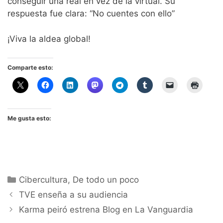
conseguir una real en vez de la virtual. Su
respuesta fue clara: “No cuentes con ello”
¡Viva la aldea global!
Comparte esto:
Me gusta esto:
Categorías
Cibercultura
,
De todo un poco
TVE enseña a su audiencia
Karma peiró estrena Blog en La Vanguardia