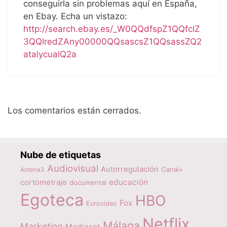
conseguirla sin problemas aquí en España,
en Ebay. Echa un vistazo:
http://search.ebay.es/_W0QQdfspZ1QQfclZ
3QQlredZAny00000QQsascsZ1QQsassZQ2
atalycualQ2a
Los comentarios están cerrados.
Nube de etiquetas
Audiovisual
Autorregulación
Canal+
Antena3
educación
cortometraje
documental
Egoteca
HBO
Fox
Eurovideo
Netflix
Málaga
Marketing
Mediaset