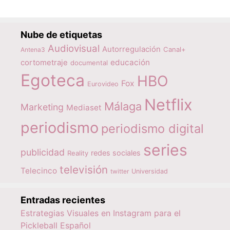
Nube de etiquetas
Audiovisual
Autorregulación
Canal+
Antena3
educación
cortometraje
documental
Egoteca
HBO
Fox
Eurovideo
Netflix
Málaga
Marketing
Mediaset
periodismo
periodismo digital
series
publicidad
redes sociales
Reality
televisión
Telecinco
twitter
Universidad
Entradas recientes
Estrategias Visuales en Instagram para el
Pickleball Español