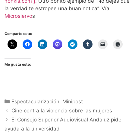
Yonkis.com ]
. Otro bonito ejemplo de “No dejes que
la verdad te estropee una buan notica”. Vía
Microsiervo
s
Comparte esto:
Me gusta esto:
Categorías
Espectacularización
,
Minipost
Cine contra la violencia sobre las mujeres
El Consejo Superior Audiovisual Andaluz pide
ayuda a la universidad