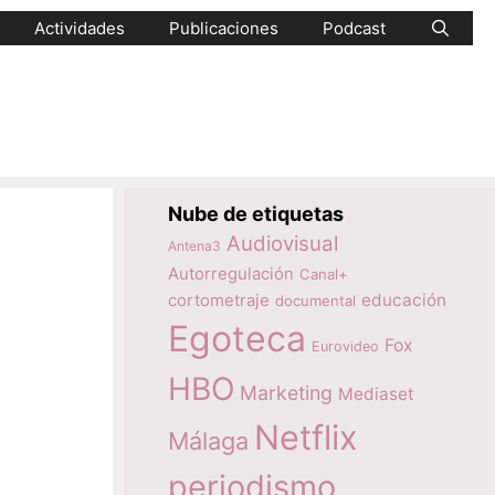
Actividades
Publicaciones
Podcast
Nube de etiquetas
Audiovisual
Antena3
Autorregulación
Canal+
educación
cortometraje
documental
Egoteca
Fox
Eurovideo
HBO
Marketing
Mediaset
Netflix
Málaga
periodismo