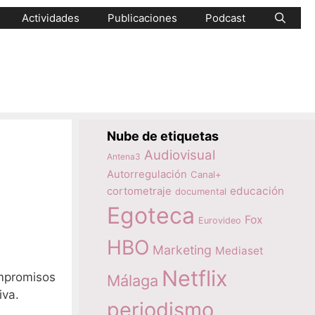
Actividades
Publicaciones
Podcast
Nube de etiquetas
Audiovisual
Antena3
Autorregulación
Canal+
educación
cortometraje
documental
Egoteca
Fox
Eurovideo
HBO
Marketing
Mediaset
Netflix
ompromisos
Málaga
iva.
periodismo