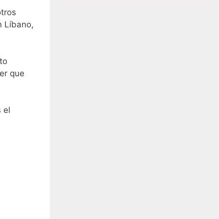
tros
n Líbano,
to
er que
 el