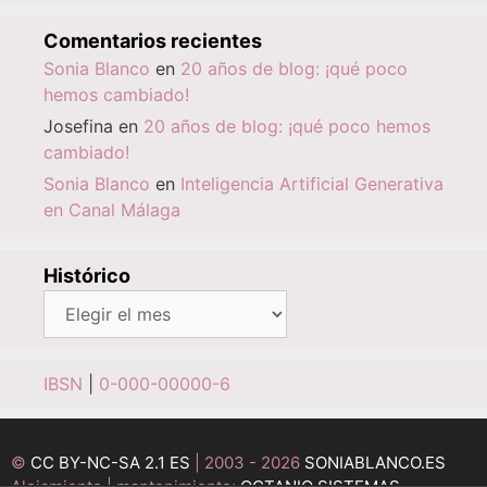
Comentarios recientes
Sonia Blanco
en
20 años de blog: ¡qué poco
hemos cambiado!
Josefina
en
20 años de blog: ¡qué poco hemos
cambiado!
Sonia Blanco
en
Inteligencia Artificial Generativa
en Canal Málaga
Histórico
Histórico
IBSN
|
0-000-00000-6
©
CC BY-NC-SA 2.1 ES
| 2003 - 2026
SONIABLANCO.ES
Alojamiento | mantenimiento:
OCTANIO SISTEMAS