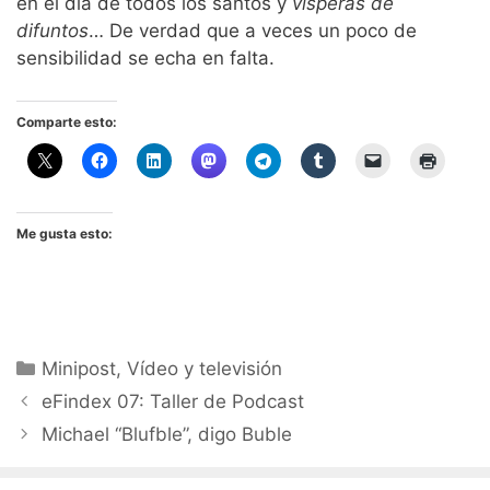
en el día de todos los santos y
vísperas de
difuntos
… De verdad que a veces un poco de
sensibilidad se echa en falta.
Comparte esto:
Me gusta esto:
Categorías
Minipost
,
Vídeo y televisión
eFindex 07: Taller de Podcast
Michael “Blufble”, digo Buble