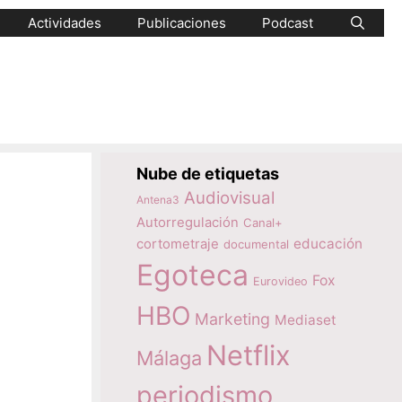
Actividades
Publicaciones
Podcast
Nube de etiquetas
Audiovisual
Antena3
Autorregulación
Canal+
educación
cortometraje
documental
Egoteca
Fox
Eurovideo
HBO
Marketing
Mediaset
Netflix
Málaga
periodismo