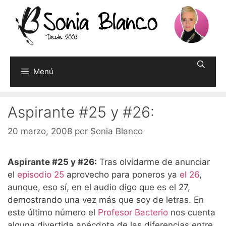
Saltar
al
contenido
Menú
Aspirante #25 y #26:
20 marzo, 2008
por
Sonia Blanco
Aspirante #25 y #26:
Tras olvidarme de anunciar
el
episodio 25
aprovecho para poneros ya
el 26
,
aunque, eso sí, en el audio digo que es el 27,
demostrando una vez más que soy de letras. En
este último número el
Profesor Bacterio
nos cuenta
alguna divertida anécdota de las diferencias entre