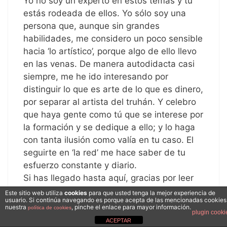
Yo no soy un experto en estos temas y tú
estás rodeada de ellos. Yo sólo soy una
persona que, aunque sin grandes
habilidades, me considero un poco sensible
hacia ‘lo artístico’, porque algo de ello llevo
en las venas. De manera autodidacta casi
siempre, me he ido interesando por
distinguir lo que es arte de lo que es dinero,
por separar al artista del truhán. Y celebro
que haya gente como tú que se interese por
la formación y se dedique a ello; y lo haga
con tanta ilusión como valía en tu caso. El
seguirte en ‘la red’ me hace saber de tu
esfuerzo constante y diario.
Si has llegado hasta aquí, gracias por leer
este comentario. Me quedo un poco con la
Este sitio web utiliza
cookies
para que usted tenga la mejor experiencia de
usuario. Si continúa navegando es porque acepta de las mencionadas cookies
decepción que me provoca su contenido y
nuestra
, pinche el enlace para mayor información.
política de cookies
plugin cooki
con la ilusión de los que estáis trabajando
ACEPTAR