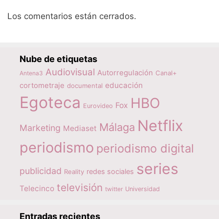
Los comentarios están cerrados.
Nube de etiquetas
Audiovisual
Autorregulación
Canal+
Antena3
educación
cortometraje
documental
Egoteca
HBO
Fox
Eurovideo
Netflix
Málaga
Marketing
Mediaset
periodismo
periodismo digital
series
publicidad
redes sociales
Reality
televisión
Telecinco
twitter
Universidad
Entradas recientes