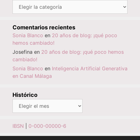
Categorías
Comentarios recientes
Sonia Blanco
en
20 años de blog: ¡qué poco
hemos cambiado!
Josefina
en
20 años de blog: ¡qué poco hemos
cambiado!
Sonia Blanco
en
Inteligencia Artificial Generativa
en Canal Málaga
Histórico
Histórico
IBSN
|
0-000-00000-6