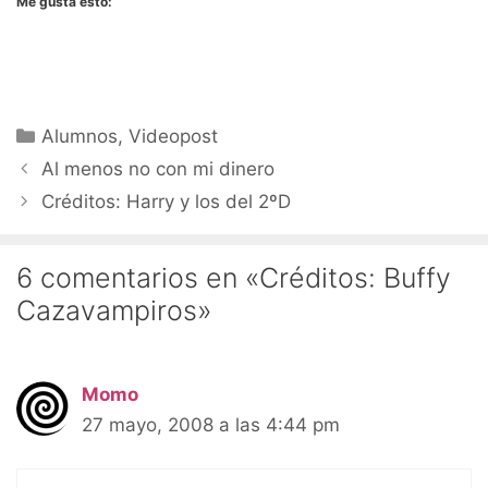
Me gusta esto:
Categorías
Alumnos
,
Videopost
Al menos no con mi dinero
Créditos: Harry y los del 2ºD
6 comentarios en «Créditos: Buffy
Cazavampiros»
Momo
27 mayo, 2008 a las 4:44 pm