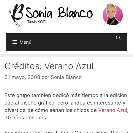
Saltar
al
contenido
Menú
Créditos: Verano Azul
31 mayo, 2008
por
Sonia Blanco
Este grupo también dedicó más tiempo a la edición
que al diseño gráfico, pero la idea es interesante y
divertida de cómo serían los chicos de
Verano Azul
,
30 años después.
Sus integrantes son: Tamara Gallardo Frías, Debora