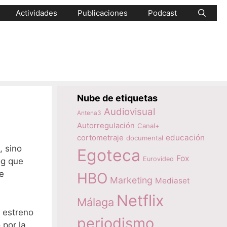
Actividades
Publicaciones
Podcast
Nube de etiquetas
Audiovisual
Antena3
Autorregulación
Canal+
educación
cortometraje
documental
, sino
Egoteca
Fox
Eurovideo
og que
e
HBO
Marketing
Mediaset
Netflix
Málaga
 estreno
periodismo
 por la