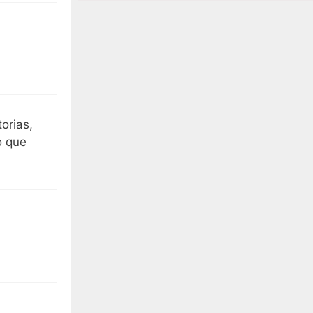
orias,
o que