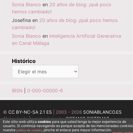
Sonia Blanco
en
20 años de blog: ¡qué poco
hemos cambiado!
Josefina
en
20 años de blog: ¡qué poco hemos
cambiado!
Sonia Blanco
en
Inteligencia Artificial Generativa
en Canal Málaga
Histórico
Histórico
IBSN
|
0-000-00000-6
©
CC BY-NC-SA 2.1 ES
| 2003 - 2026
SONIABLANCO.ES
Alojamiento | mantenimiento:
OCTANIO SISTEMAS
Este sitio web utiliza
cookies
para que usted tenga la mejor experiencia de
INFORMÁTICOS
usuario. Si continúa navegando es porque acepta de las mencionadas cookies
nuestra
, pinche el enlace para mayor información.
política de cookies
Desarrollo:
MEDI@ESFERA