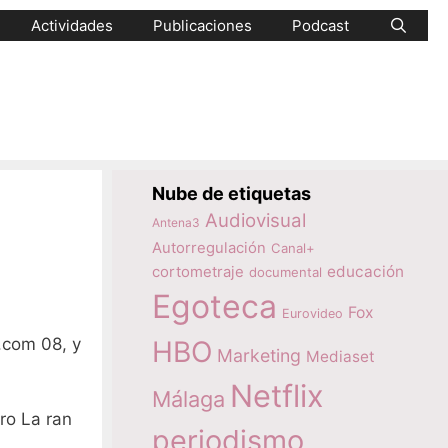
Actividades
Publicaciones
Podcast
Nube de etiquetas
Audiovisual
Antena3
Autorregulación
Canal+
educación
cortometraje
documental
Egoteca
Fox
Eurovideo
.com 08, y
HBO
Marketing
Mediaset
Netflix
Málaga
ro La ran
periodismo