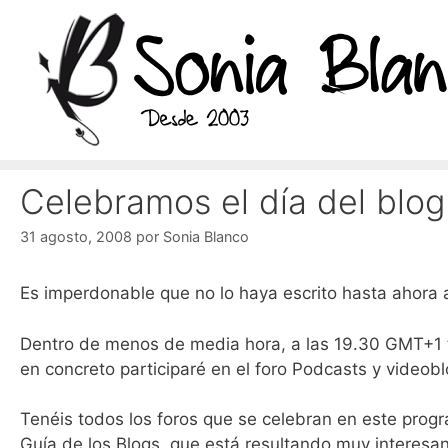
Saltar
al
contenido
Celebramos el día del blog
31 agosto, 2008
por
Sonia Blanco
Es imperdonable que no lo haya escrito hasta ahora as
Dentro de menos de media hora, a las 19.30 GMT+1 te
en concreto participaré en el foro Podcasts y videoblo
Tenéis todos los foros que se celebran en este prog
Guía de los Blogs, que está resultando muy interesan