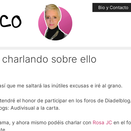
Bio y Contacto
 charlando sobre ello
í que me saltará las inútiles excusas e iré al grano.
ndré el honor de participar en los foros de Diadelblog
gs: Audivisual a la carta.
rama, y ahora mismo podéis charlar con
Rosa JC
en el fo
te.