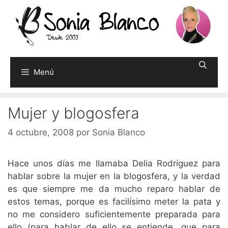
Saltar
al
contenido
Menú
Mujer y blogosfera
4 octubre, 2008
por
Sonia Blanco
Hace unos días me llamaba Delia Rodríguez para
hablar sobre la mujer en la blogosfera, y la verdad
es que siempre me da mucho reparo hablar de
estos temas, porque es facilísimo meter la pata y
no me considero suficientemente preparada para
ello (para hablar de ello se entiende, que para