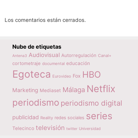
Los comentarios están cerrados.
Nube de etiquetas
Audiovisual
Autorregulación
Canal+
Antena3
educación
cortometraje
documental
Egoteca
HBO
Fox
Eurovideo
Netflix
Málaga
Marketing
Mediaset
periodismo
periodismo digital
series
publicidad
redes sociales
Reality
televisión
Telecinco
twitter
Universidad