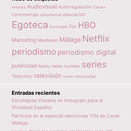
Audiovisual
Autorregulación
Canal+
Antena3
educación
cortometraje
documental
Egoteca
HBO
Fox
Eurovideo
Netflix
Málaga
Marketing
Mediaset
periodismo
periodismo digital
series
publicidad
redes sociales
Reality
televisión
Telecinco
twitter
Universidad
Entradas recientes
Estrategias Visuales en Instagram para el
Pickleball Español
Participé en el especial elecciones 17M de Canal
Málaga