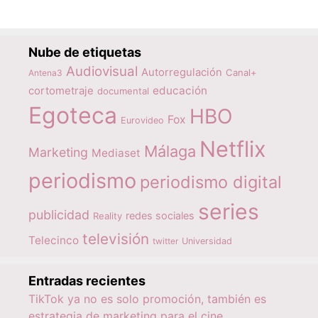
Nube de etiquetas
Audiovisual
Autorregulación
Canal+
Antena3
educación
cortometraje
documental
Egoteca
HBO
Fox
Eurovideo
Netflix
Málaga
Marketing
Mediaset
periodismo
periodismo digital
series
publicidad
redes sociales
Reality
televisión
Telecinco
twitter
Universidad
Entradas recientes
TikTok ya no es solo promoción, también es
estrategia de marketing para el cine