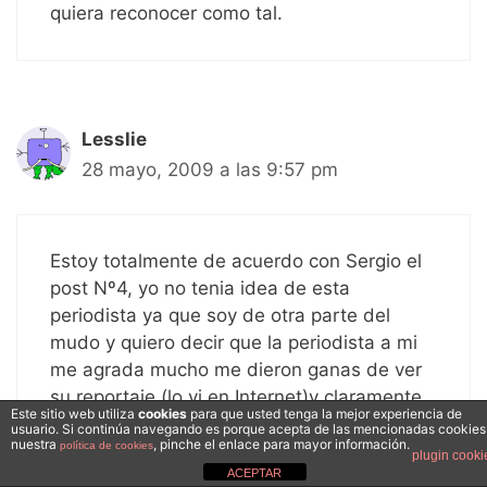
quiera reconocer como tal.
Lesslie
28 mayo, 2009 a las 9:57 pm
Estoy totalmente de acuerdo con Sergio el
post Nº4, yo no tenia idea de esta
periodista ya que soy de otra parte del
mudo y quiero decir que la periodista a mi
me agrada mucho me dieron ganas de ver
su reportaje (lo vi en Internet)y claramente
Este sitio web utiliza
cookies
para que usted tenga la mejor experiencia de
muestra lo que no se a mostrado hasta
usuario. Si continúa navegando es porque acepta de las mencionadas cookies
nuestra
, pinche el enlace para mayor información.
política de cookies
ahora.
plugin cooki
ACEPTAR
Respeto tu opinión Sonia pero es muy