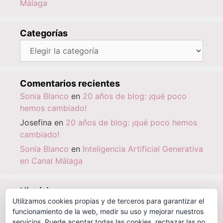
Málaga
Categorías
Categorías
Comentarios recientes
Sonia Blanco
en
20 años de blog: ¡qué poco
hemos cambiado!
Josefina
en
20 años de blog: ¡qué poco hemos
cambiado!
Sonia Blanco
en
Inteligencia Artificial Generativa
en Canal Málaga
Histórico
Utilizamos cookies propias y de terceros para garantizar el
Histórico
funcionamiento de la web, medir su uso y mejorar nuestros
servicios. Puede aceptar todas las cookies, rechazar las no