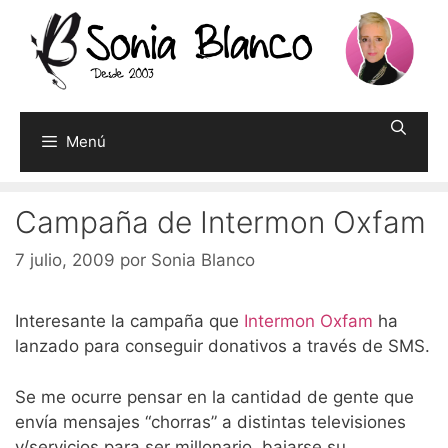
Saltar
al
contenido
Menú
Campaña de Intermon Oxfam
7 julio, 2009
por
Sonia Blanco
Interesante la campaña que
Intermon Oxfam
ha
lanzado para conseguir donativos a través de SMS.
Se me ocurre pensar en la cantidad de gente que
envía mensajes “chorras” a distintas televisiones
y/servicios para ser millonario, bajarse su