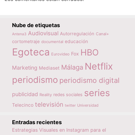
Nube de etiquetas
Audiovisual
Autorregulación
Canal+
Antena3
educación
cortometraje
documental
Egoteca
HBO
Fox
Eurovideo
Netflix
Málaga
Marketing
Mediaset
periodismo
periodismo digital
series
publicidad
redes sociales
Reality
televisión
Telecinco
twitter
Universidad
Entradas recientes
Estrategias Visuales en Instagram para el