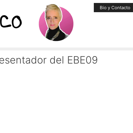
Bio y Contacto
esentador del EBE09