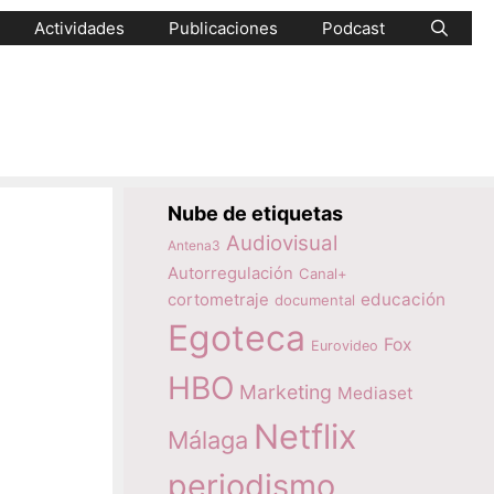
Actividades
Publicaciones
Podcast
Nube de etiquetas
Audiovisual
Antena3
Autorregulación
Canal+
educación
cortometraje
documental
Egoteca
Fox
Eurovideo
HBO
Marketing
Mediaset
Netflix
Málaga
periodismo