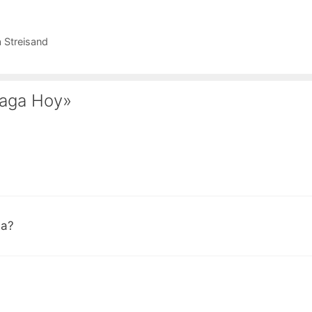
 Streisand
laga Hoy»
la?