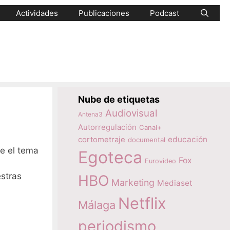
Actividades
Publicaciones
Podcast
Nube de etiquetas
Audiovisual
Antena3
Autorregulación
Canal+
educación
cortometraje
documental
e el tema
Egoteca
Fox
Eurovideo
estras
HBO
Marketing
Mediaset
Netflix
Málaga
periodismo