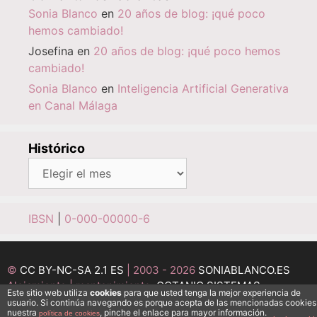
Sonia Blanco
en
20 años de blog: ¡qué poco
hemos cambiado!
Josefina
en
20 años de blog: ¡qué poco hemos
cambiado!
Sonia Blanco
en
Inteligencia Artificial Generativa
en Canal Málaga
Histórico
Histórico
IBSN
|
0-000-00000-6
©
CC BY-NC-SA 2.1 ES
| 2003 - 2026
SONIABLANCO.ES
Alojamiento | mantenimiento:
OCTANIO SISTEMAS
Este sitio web utiliza
cookies
para que usted tenga la mejor experiencia de
INFORMÁTICOS
usuario. Si continúa navegando es porque acepta de las mencionadas cookies
nuestra
, pinche el enlace para mayor información.
política de cookies
Desarrollo:
MEDI@ESFERA