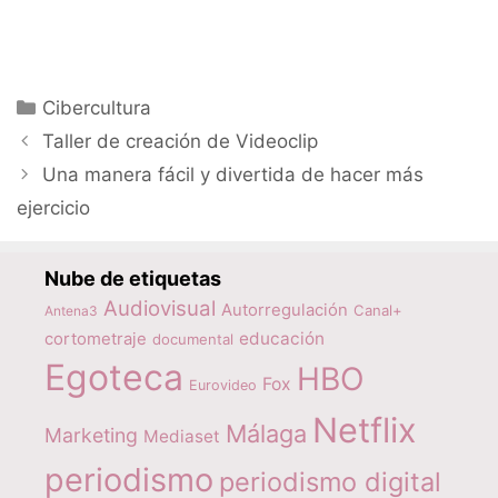
Categorías
Cibercultura
Taller de creación de Videoclip
Una manera fácil y divertida de hacer más
ejercicio
Nube de etiquetas
Audiovisual
Autorregulación
Canal+
Antena3
educación
cortometraje
documental
Egoteca
HBO
Fox
Eurovideo
Netflix
Málaga
Marketing
Mediaset
periodismo
periodismo digital