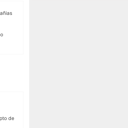
pañias
co
upto de