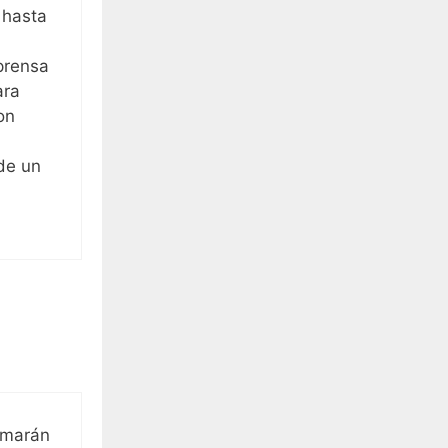
 hasta
prensa
ara
on
de un
tomarán