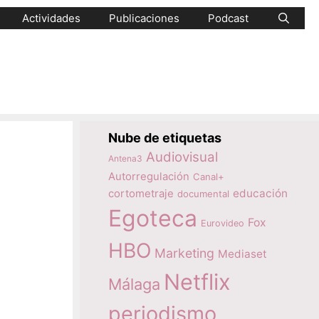
Actividades
Publicaciones
Podcast
Nube de etiquetas
Audiovisual
Antena3
Autorregulación
Canal+
educación
cortometraje
documental
Egoteca
Fox
Eurovideo
HBO
Marketing
Mediaset
Netflix
Málaga
periodismo