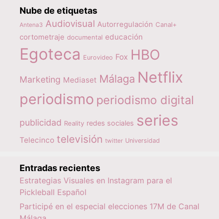
Nube de etiquetas
Audiovisual
Autorregulación
Canal+
Antena3
educación
cortometraje
documental
Egoteca
HBO
Fox
Eurovideo
Netflix
Málaga
Marketing
Mediaset
periodismo
periodismo digital
series
publicidad
redes sociales
Reality
televisión
Telecinco
twitter
Universidad
Entradas recientes
Estrategias Visuales en Instagram para el
Pickleball Español
Participé en el especial elecciones 17M de Canal
Málaga